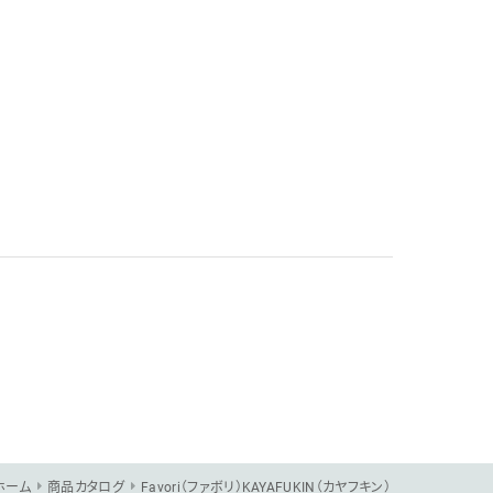
ホーム
商品カタログ
Favori（ファボリ）KAYAFUKIN（カヤフキン）