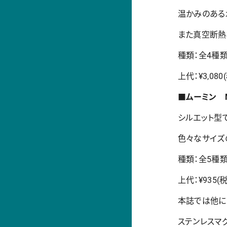
温かみのある
また真空断熱
種類：全4種類
上代：¥3,080
■ムーミン M
シルエット型
色々なサイズ
種類：全5種類
上代：¥935(
本誌では他に
ステンレスマ